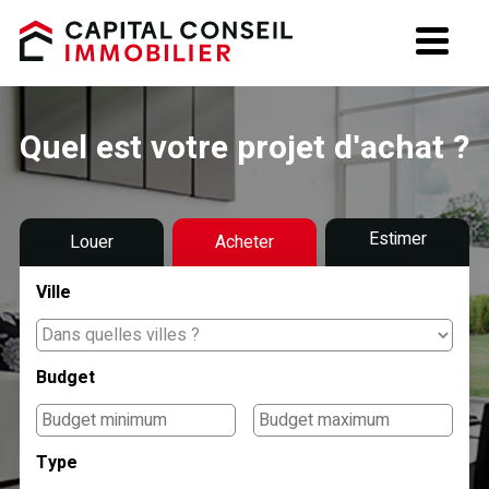
Estimation
Quel est votre projet d'achat ?
La société
Recrutement
Estimer
Louer
Acheter
Ville
Budget
Type