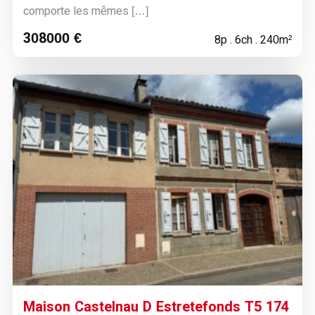
comporte les mêmes […]
308000 €
8p . 6ch . 240m²
Maison Castelnau D Estretefonds T5 174