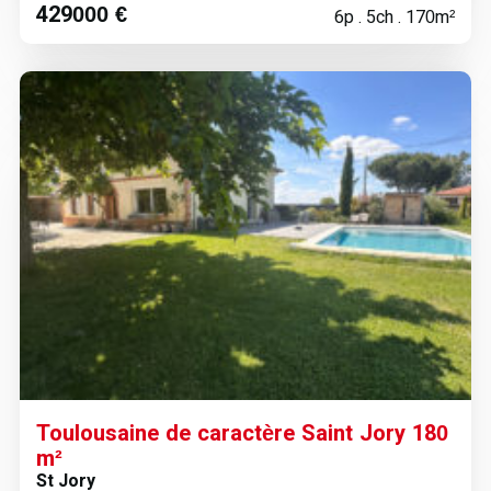
429000 €
6p . 5ch . 170m²
Toulousaine de caractère Saint Jory 180
m²
St Jory