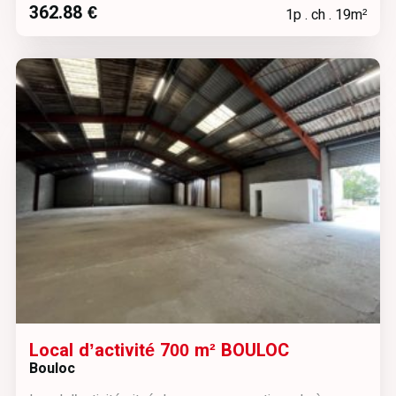
362.88 €
1p . ch . 19m²
Local d’activité 700 m² BOULOC
Bouloc