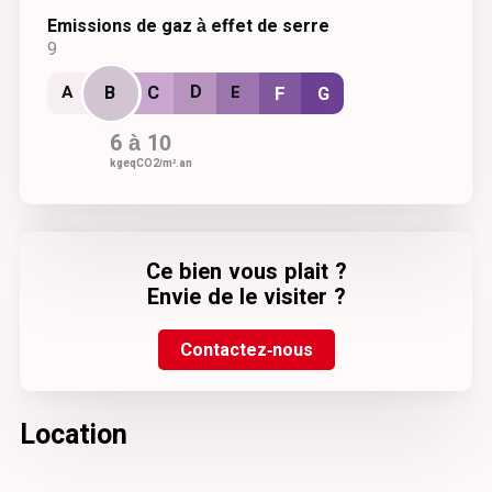
Emissions de gaz à effet de serre
9
A
D
E
B
C
F
G
6 à 10
kgeqCO2/m².an
Ce bien vous plait ?
Envie de le visiter ?
Contactez-nous
Location