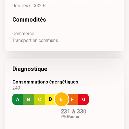
des lieux : 332 €
Commodités
Commerce
Transport en communs
Diagnostique
Consommations énergétiques
249
A
D
E
B
C
F
G
231 à 330
kWhEP/m².an